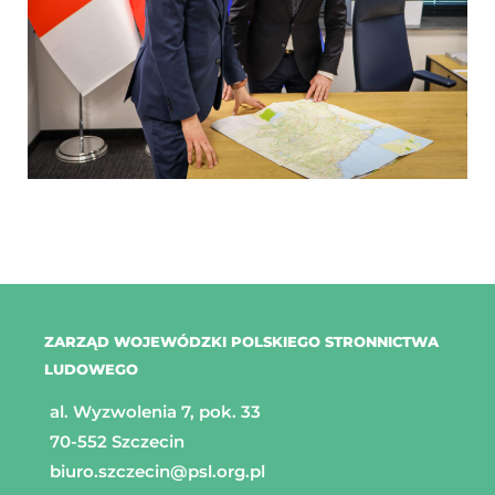
ZARZĄD WOJEWÓDZKI POLSKIEGO STRONNICTWA
LUDOWEGO
al. Wyzwolenia 7, pok. 33
70-552 Szczecin
biuro.szczecin@psl.org.pl