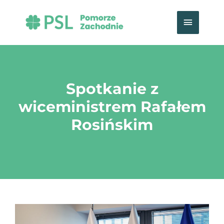
Przejdź
Główn
do
treści
menu
Spotkanie z
wiceministrem Rafałem
Rosińskim